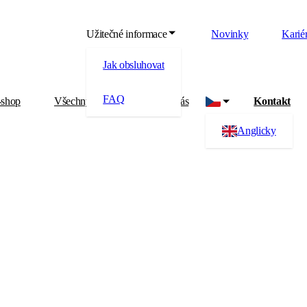
Užitečné informace
Novinky
Karié
Jak obsluhovat
FAQ
-shop
Všechny produkty
O nás
Kontakt
Anglicky