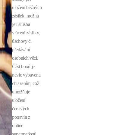
uložení běžných
zásilek, možná
je i služba
vrácení zásilky,
úschovy či
předávání
osobních věcí.
Část boxů je
navíc vybavena
chlazením, což
umožňuje
uložení
čerstvých
potravin z
online
supermarketů.