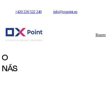
+420 226 522 240
info@oxpoint.eu
Rezerv
O
NÁS