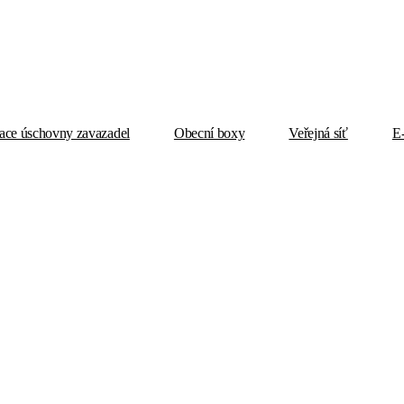
ace úschovny zavazadel
Obecní boxy
Veřejná síť
E