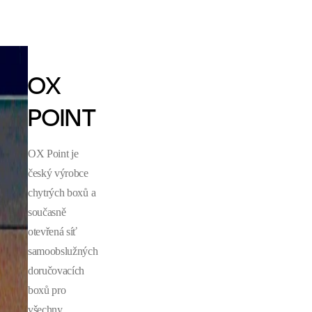
OX
POINT
OX Point je
český výrobce
chytrých boxů a
současně
otevřená síť
samoobslužných
doručovacích
boxů pro
všechny