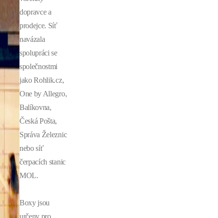
dopravce a
prodejce. Síť
navázala
spolupráci se
společnostmi
jako Rohlik.cz,
One by Allegro,
Balíkovna,
Česká Pošta,
Správa Železnic
nebo síť
čerpacích stanic
MOL.
Boxy jsou
určeny pro