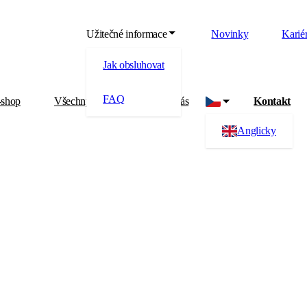
Užitečné informace
Novinky
Karié
Jak obsluhovat
FAQ
-shop
Všechny produkty
O nás
Kontakt
Anglicky