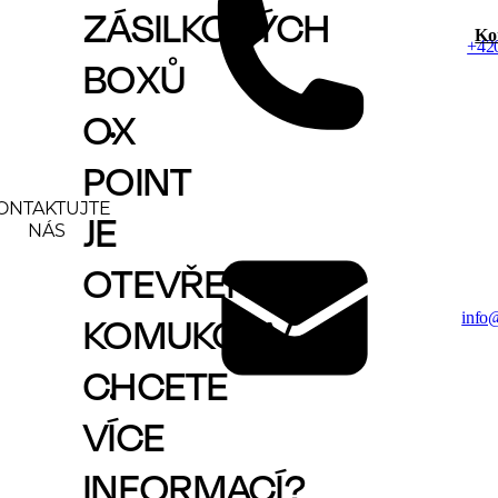
ZÁSILKOVÝCH
Ko
+42
BOXŮ
OX
POINT
ONTAKTUJTE
JE
NÁS
OTEVŘENÁ
info
KOMUKOLIV.
CHCETE
VÍCE
INFORMACÍ?