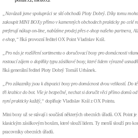
„Navázali jsme spolupráci se sítí obchodů Ploty Dobrý. Díky tomu moho
zakoupit MINI BOXy přímo v kamenných obchodech prakticky po celé repu
preferují nákup on-line, nabízíme prodej přes e-shop našeho partnera, Al
e-shop,“
říká provozní ředitel OX Point Vladislav Král.
„Pro nás je rozšíření sortimentu o doručovací boxy pro domácnosti vítan
rostoucí zájem o doplňky typu zásilkové boxy, které lidem výrazně usnadň
říká generální ředitel Ploty Dobrý Tomáš Urbánek.
„Pro zákazníky jsou k dispozici boxy pro domácnost dvou velikostí. Do té
tři krabice do bot. Vše je bezpečné, nechat si doručit věci přímo domů 
nyní prakticky každý,“
doplňuje Vladislav Král z OX Pointu.
Mini boxy už se stávají i součástí některých obecních úřadů. OX Point je 
klasickým zásilkovým boxům, které slouží lidem. Ty menší slouží pro k
pracovníky obecních úřadů.