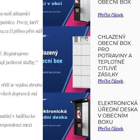
OBECNÍ BOX
u naši zákazníci
Přečíst článek
blice. Pro ty, kteří
za.cz či přímo přes náš
CHLAZENÝ
OBECNÍ BOX
PRO
é. Registrujeme
POTRAVINY A
TEPLOTNĚ
ují poštovní služby,“
CITLIVÉ
ZÁSILKY
Přečíst článek
 větší se vejdou zhruba
od všech dopravců má
ELEKTRONICKÁ
ÚŘEDNÍ DESKA
V OBECNÍM
nabízí v balíčku ke
BOXU
orespondenci mezi
Přečíst článek