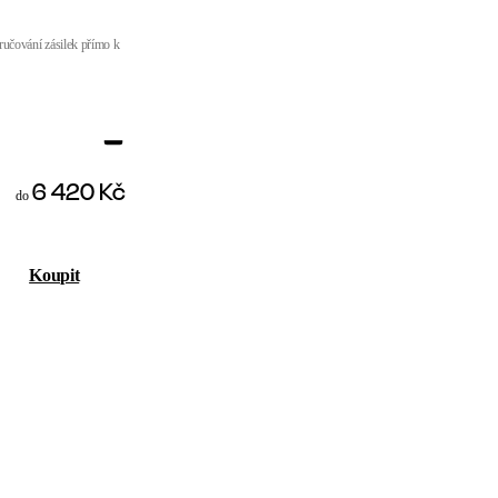
učování zásilek přímo k
6 420 Kč
do
Koupit