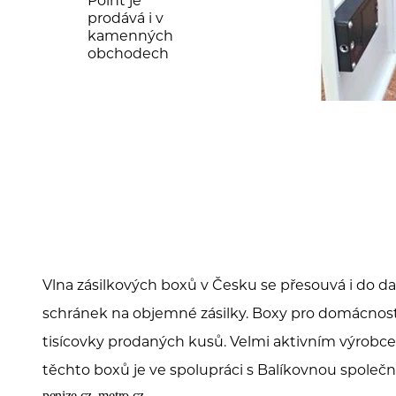
prodává i v
kamenných
obchodech
Vlna zásilkových boxů v Česku se přesouvá i do da
schránek na objemné zásilky. Boxy pro domácnosti
tisícovky prodaných kusů. Velmi aktivním výrobc
těchto boxů je ve spolupráci s Balíkovnou společn
penize.cz, metro.cz