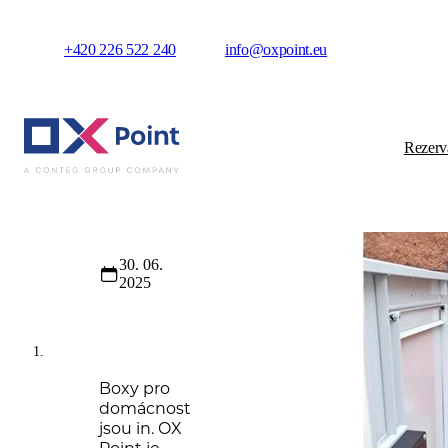
+420 226 522 240
info@oxpoint.eu
Rezerv
Novinky
Boxy pro 
30. 06.
2025
Boxy pro
domácnost
jsou in. OX
Point je