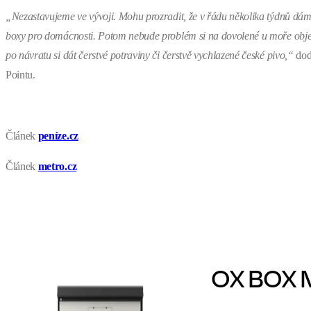
„Nezastavujeme ve vývoji. Mohu prozradit, že v řádu několika týdnů dáme
boxy pro domácnosti. Potom nebude problém si na dovolené u moře ob
po návratu si dát čerstvé potraviny či čerstvě vychlazené české pivo,“
dod
Pointu.
Článek
peníze.cz
Článek
metro.cz
OX BOX M