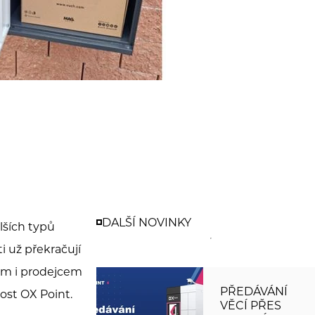
DALŠÍ NOVINKY
lších typů
 už překračují
em i prodejcem
PŘEDÁVÁNÍ
ost OX Point.
VĚCÍ PŘES