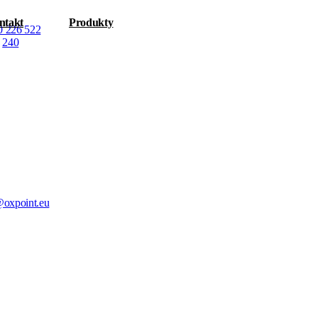
ntakt
Produkty
0 226 522
240
@oxpoint.eu