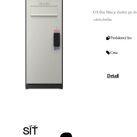
OX Box Mini je vhodný pro dor
vašim dveřím.
Produktový list
Cena
Detail
SÍŤ