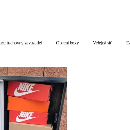
ace úschovny zavazadel
Obecní boxy
Veřejná síť
E
domácnost jsou in. OX Point je prodává i v kamenných obchodech