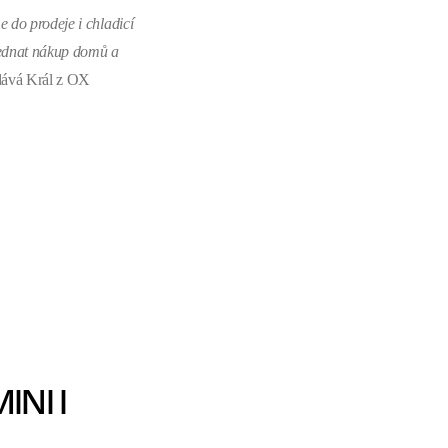
 do prodeje i chladicí
jednat nákup domů a
ává Král z OX
INI I