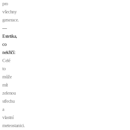
pro
všechny
generace.
—
Estetika,
co
nekřičí:
Celé
to
může
mít
zelenou
střechu
a
vlastní
meteostanici.