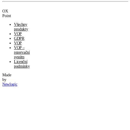
OX
Point
Všechny
produkty
VOP
GDPR
VOP
VOP –
rezervační
systém
Licenční
podmínky
Made
by
Newlogic