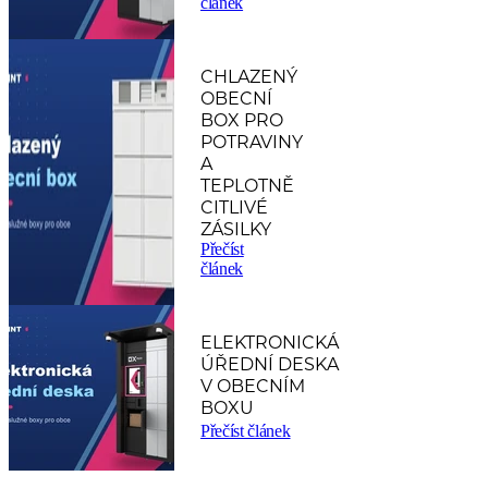
článek
CHLAZENÝ
OBECNÍ
BOX PRO
POTRAVINY
A
TEPLOTNĚ
CITLIVÉ
ZÁSILKY
Přečíst
článek
ELEKTRONICKÁ
ÚŘEDNÍ DESKA
V OBECNÍM
BOXU
Přečíst článek