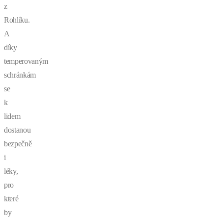
z
Rohlíku.
A
díky
temperovaným
schránkám
se
k
lidem
dostanou
bezpečně
i
léky,
pro
které
by