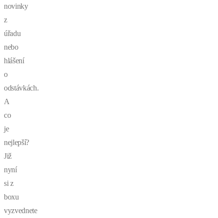
novinky
z
úřadu
nebo
hlášení
o
odstávkách.
A
co
je
nejlepší?
Již
nyní
si z
boxu
vyzvednete