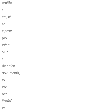
řidičák
a
chystá
se
systém
pro
výdej
SPZ
a
úředních
dokumentů,
to
vše
bez
čekání
ve