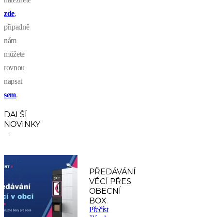
zde
,
případně
nám
můžete
rovnou
napsat
sem
.
DALŠÍ
NOVINKY
PŘEDÁVÁNÍ
VĚCÍ PŘES
OBECNÍ
BOX
Přečíst