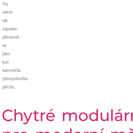
Na
náves
tak
zapadne
přirozeně,
ne
jako
kus
barevného
průmyslového
plechu.