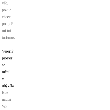
věc,
pokud
chcete
podpořit
místní
turismus.
—
Veřejný
prostor
se
mění
v
obývák:
Box
nabízí
Wi-