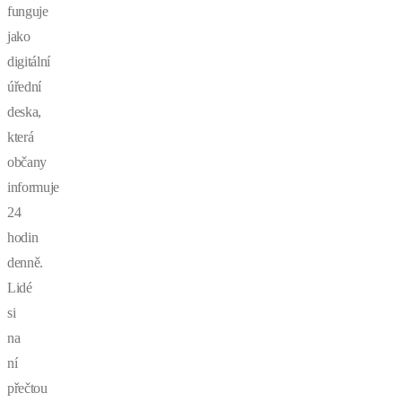
funguje
jako
digitální
úřední
deska,
která
občany
informuje
24
hodin
denně.
Lidé
si
na
ní
přečtou