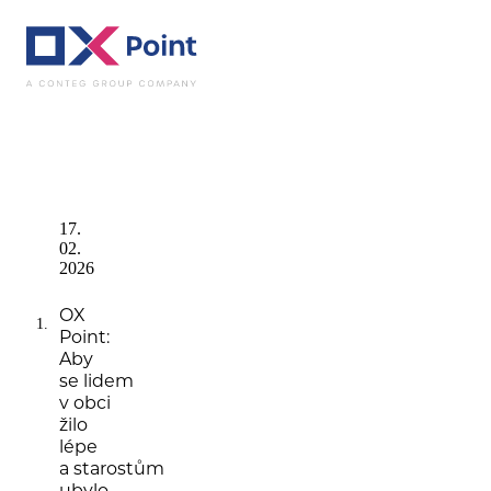
Novinky
OX Point:
17.
02.
2026
OX
Point:
Aby
se lidem
v obci
žilo
lépe
a starostům
ubylo