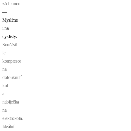
záchranou.
—
Myslíme
i na
cyklisty:
Součástí
je
kompresor
na
dofouknutí
kol
a
nabíječka
na
elektrokola.
Ideální