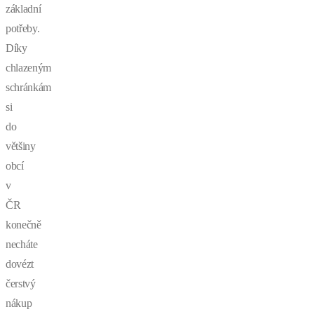
základní
potřeby.
Díky
chlazeným
schránkám
si
do
většiny
obcí
v
ČR
konečně
necháte
dovézt
čerstvý
nákup