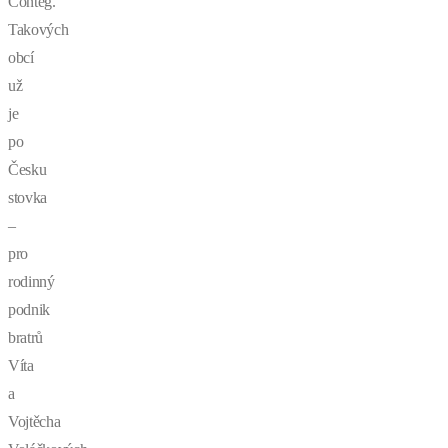
Conteg.
Takových
obcí
už
je
po
Česku
stovka
–
pro
rodinný
podnik
bratrů
Víta
a
Vojtěcha