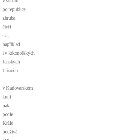
v součtu
po republice
zhruba
čtyři
sta,
například
i v krkonošských
Janských
Lázních
–
v Karlovarském
kraji
pak
podle
Krále
používá