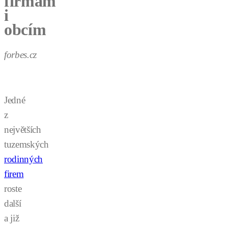
firmám
i
obcím
forbes.cz
Jedné
z
největších
tuzemských
rodinných
firem
roste
další
a již