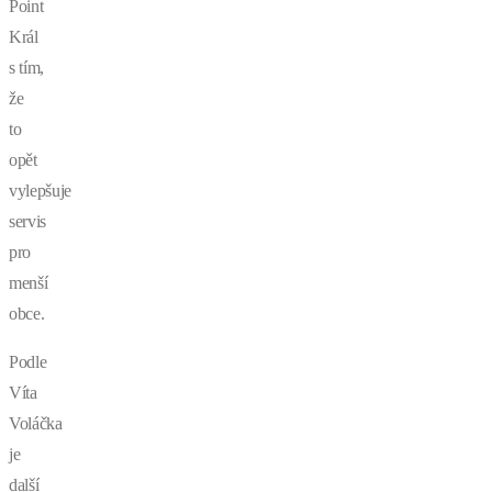
Point
Král
s tím,
že
to
opět
vylepšuje
servis
pro
menší
obce.
Podle
Víta
Voláčka
je
další