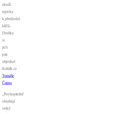
slouží
typicky
k předávání
klíčů.
Desítky
si
jich
pak
objednal
Rohlík.cz
Tomáše
Čupra
.
„Pochopitelně
obsahují
velký