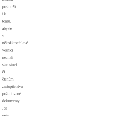
posloužit
i k
tomu,
abyste
v
několikasethlavé
vesnici
nechali
starostovi
či
členům
zastupitelstva
požadované
dokumenty.
Jde
nejen