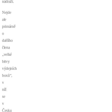
nádraží.
Nejde
ale
primárně
o
dalšího
člena
„velké
bitvy
výdejních
boxů“,
v
níž
se
v
Česku