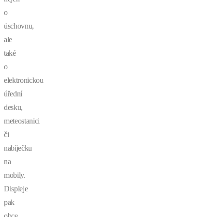
o
úschovnu,
ale
také
o
elektronickou
úřední
desku,
meteostanici
či
nabíječku
na
mobily.
Displeje
pak
obce