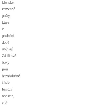
klasické
kamenné
pošty,
které
v
poslední
době
ubývají.
Zásilkové
boxy
jsou
bezobslužné,
takže
fungují
nonstop,
což