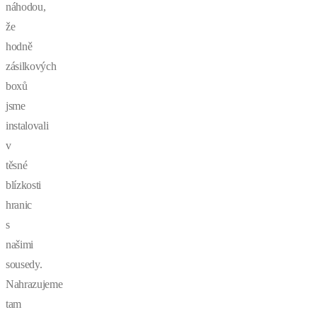
náhodou,
že
hodně
zásilkových
boxů
jsme
instalovali
v
těsné
blízkosti
hranic
s
našimi
sousedy.
Nahrazujeme
tam