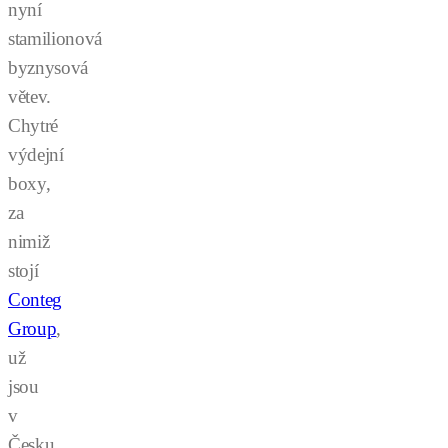
nyní
stamilionová
byznysová
větev.
Chytré
výdejní
boxy,
za
nimiž
stojí
Conteg
Group
,
už
jsou
v
Česku