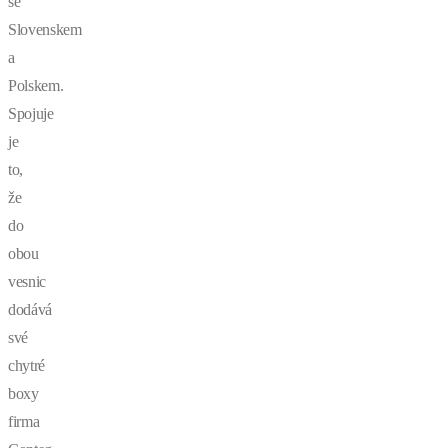
se
Slovenskem
a
Polskem.
Spojuje
je
to,
že
do
obou
vesnic
dodává
své
chytré
boxy
firma