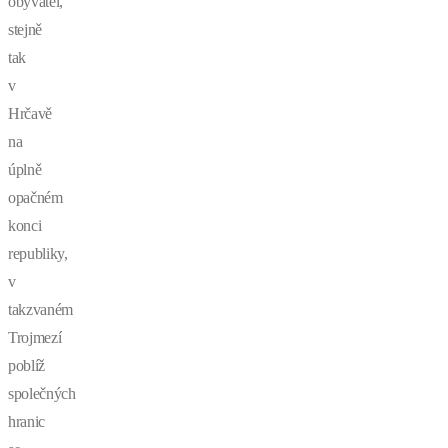
obyvatel,
stejně
tak
v
Hrčavě
na
úplně
opačném
konci
republiky,
v
takzvaném
Trojmezí
poblíž
společných
hranic