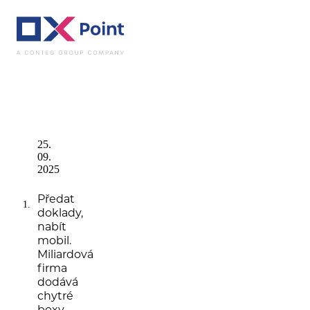
Novinky
Předat do
25.
09.
2025
Předat
doklady,
nabít
mobil.
Miliardová
firma
dodává
chytré
boxy