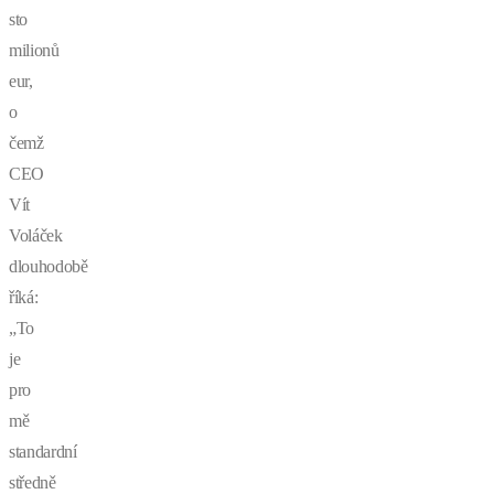
sto
milionů
eur,
o
čemž
CEO
Vít
Voláček
dlouhodobě
říká:
„To
je
pro
mě
standardní
středně