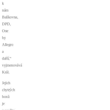
k
nám
Balíkovna,
DPD,
One
by
Allegro
a
další,“
vyjmenovává
Král.
Jejich
chytrých
boxů
je