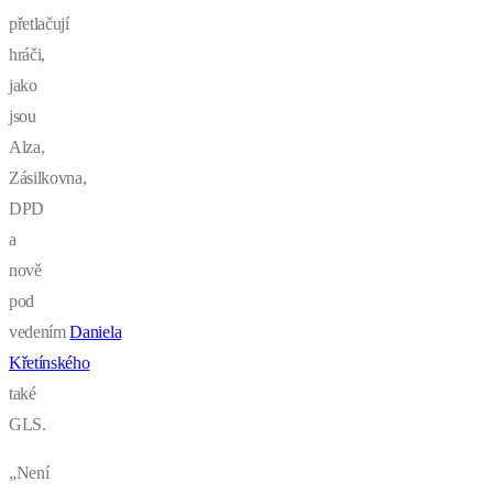
přetlačují
hráči,
jako
jsou
Alza,
Zásilkovna,
DPD
a
nově
pod
vedením
Daniela
Křetínského
také
GLS.
„Není