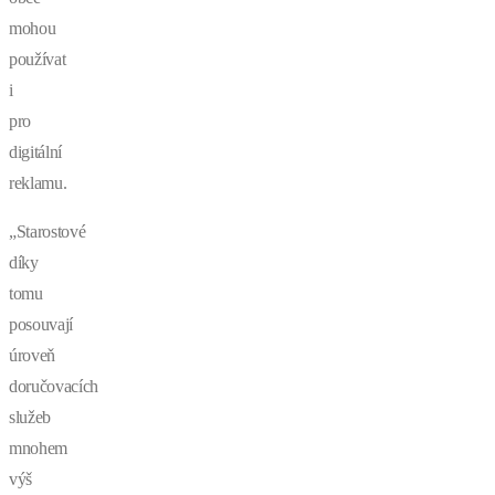
mohou
používat
i
pro
digitální
reklamu.
„Starostové
díky
tomu
posouvají
úroveň
doručovacích
služeb
mnohem
výš