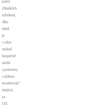
počet
chladicích
schránek,
díky
nimž
je
v něm
možné
bezpečně
uložit
i potraviny
s nízkou
trvanlivostí,“
dodává
za
OX