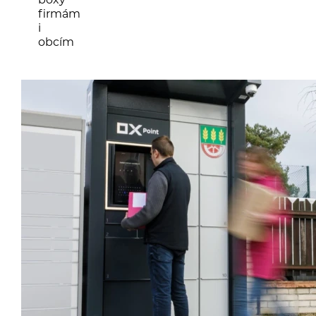
firmám
i
obcím