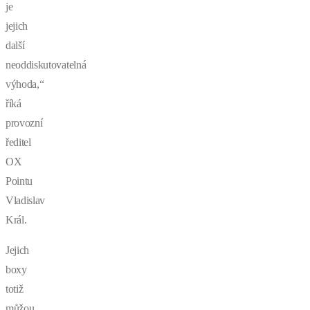
je
jejich
další
neoddiskutovatelná
výhoda,“
říká
provozní
ředitel
OX
Pointu
Vladislav
Král.
Jejich
boxy
totiž
můžou