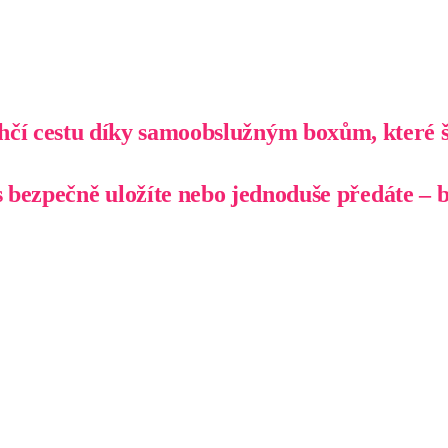
čí cestu díky samoobslužným boxům, které šet
ás bezpečně uložíte nebo jednoduše předáte – b