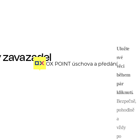
Uložte
 zavazadel
své
OX POINT úschova a předání
věci
během
pár
kliknutí.
Bezpečně,
pohodlně
a
vždy
po