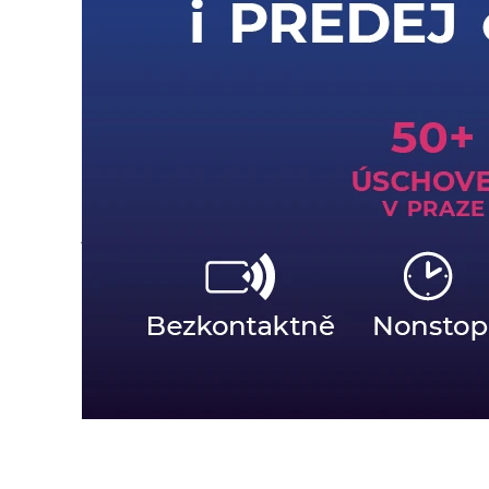
Z
RUKY
DO
RUKY
A
ÚSCHOVNY
OX
POINT