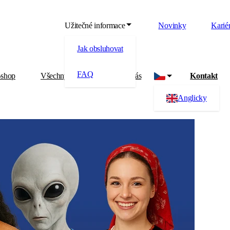
Užitečné informace
Novinky
Karié
Jak obsluhovat
FAQ
-shop
Všechny produkty
O nás
Kontakt
Anglicky