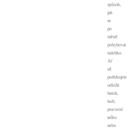
způsob,
jak
se
po
městě
pohybovat
nalehko.
Ať
už
potřebujete
odložit
batoh,
kufr,
pracovní
tašku
nebo