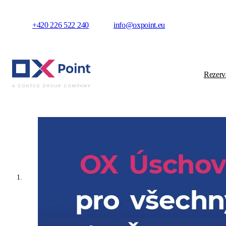
+420 226 522 240
info@oxpoint.eu
Rezerv
Uschovat a předat
OX
POINT
VÁM
ULEHČÍ
CESTU
SLUŽBY
PŘEDÁNÍ