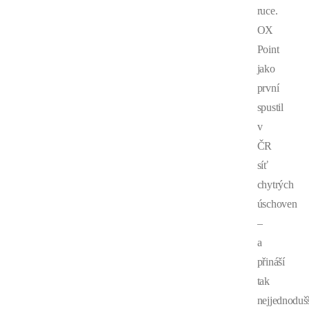
ruce.
OX
Point
jako
první
spustil
v
ČR
síť
chytrých
úschoven
–
a
přináší
tak
nejjednoduš