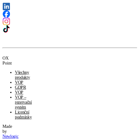
OX
Point
Všechny
produkty
VOP
GDPR
VOP
VOP –
rezervační
systém
Licenční
podmínky
Made
by
Newlogic