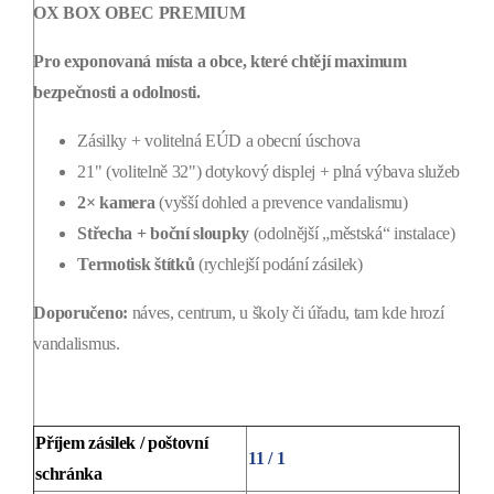
OX BOX OBEC PREMIUM
Pro exponovaná místa a obce, které chtějí maximum
bezpečnosti a odolnosti.
Zásilky + volitelná EÚD a obecní úschova
21" (volitelně 32") dotykový displej + plná výbava služeb
2× kamera
(vyšší dohled a prevence vandalismu)
Střecha + boční sloupky
(odolnější „městská“ instalace)
Termotisk štítků
(rychlejší podání zásilek)
Doporučeno:
náves, centrum, u školy či úřadu, tam kde hrozí
vandalismus.
Příjem zásilek / poštovní
11 / 1
schránka