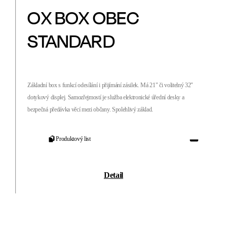
OX BOX OBEC
STANDARD
Základní box s funkcí odesílání i přijímání zásilek. Má 21" či volitelný 32"
dotykový displej. Samozřejmostí je služba elektronické úřední desky a
bezpečná předávka věcí mezi občany. Spolehlivý základ.
Produktový list
Detail