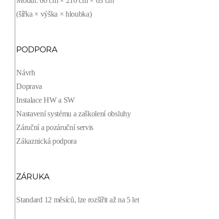
Modul: 60 cm × 210 cm × 63 cm
(šířka × výška × hloubka)
PODPORA
Návrh
Doprava
Instalace HW a SW
Nastavení systému a zaškolení obsluhy
Záruční a pozáruční servis
Zákaznická podpora
ZÁRUKA
Standard 12 měsíců, lze rozšířit až na 5 let