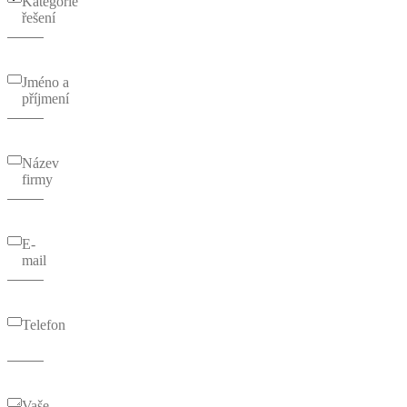
Kategorie
řešení
Jméno a
příjmení
Název
firmy
E-
mail
Telefon
Vaše