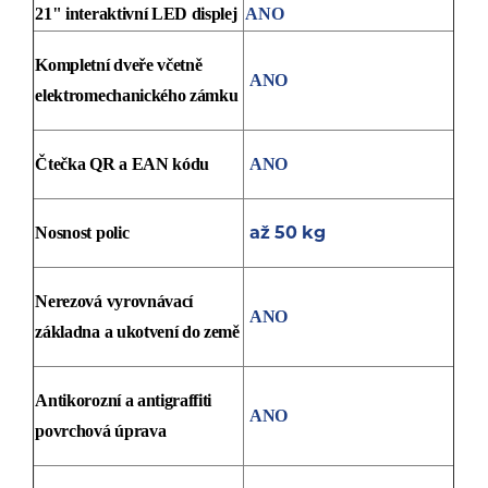
21" interaktivní LED displej
ANO
Kompletní dveře včetně
ANO
elektromechanického zámku
Čtečka QR a EAN kódu
ANO
až 50 kg
Nosnost polic
Nerezová vyrovnávací
ANO
základna a ukotvení do země
Antikorozní a antigraffiti
ANO
povrchová úprava