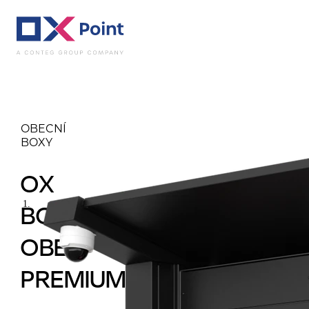
Obecní boxy
OX B
OBECNÍ
BOXY
OX
BOX
OBEC
PREMIUM