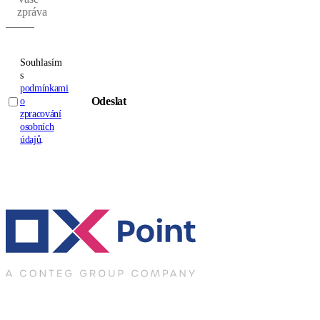
zpráva
Souhlasím
s
podmínkami
Odeslat
o
zpracování
osobních
údajů
.