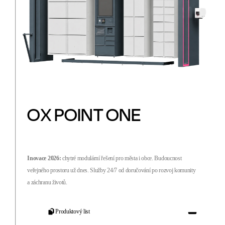
OX POINT ONE
Inovace 2026:
chytré modulární řešení pro města i obce. Budoucnost
veřejného prostoru už dnes. Služby 24/7 od doručování po rozvoj komunity
a záchranu životů.
Produktový list