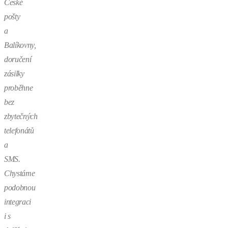
České
pošty
a
Balíkovny,
doručení
zásilky
proběhne
bez
zbytečných
telefonátů
a
SMS.
Chystáme
podobnou
integraci
i s