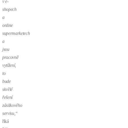
v e-
shopech
a
online
supermarketech
a
jsou
pracovně
vytížení,
to
bude
skvělé
řešení
zásilkového
servisu,“
říká