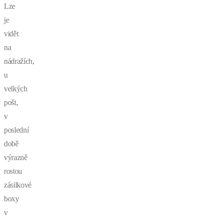
Lze
je
vidět
na
nádražích,
u
velkých
pošt,
v
poslední
době
výrazně
rostou
zásilkové
boxy
v