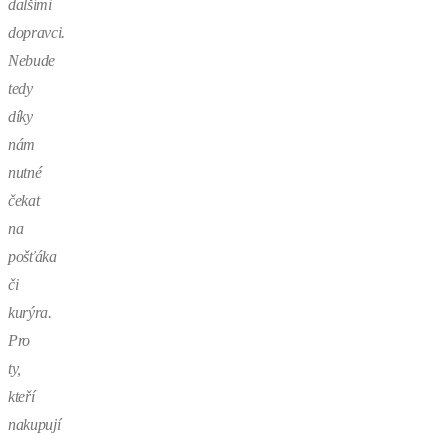
dalšími
dopravci.
Nebude
tedy
díky
nám
nutné
čekat
na
pošťáka
či
kurýra.
Pro
ty,
kteří
nakupují