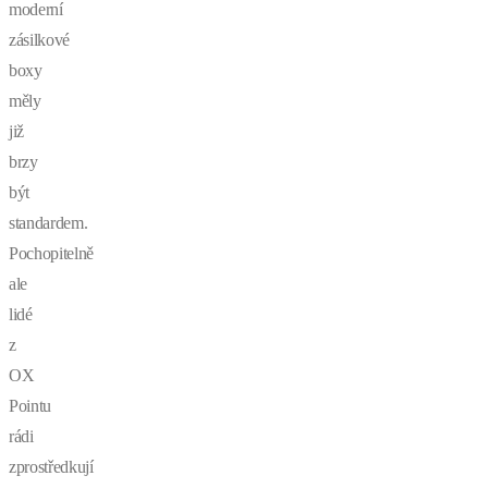
moderní
zásilkové
boxy
měly
již
brzy
být
standardem.
Pochopitelně
ale
lidé
z
OX
Pointu
rádi
zprostředkují