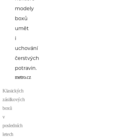
modely
boxů
umět
i
uchování
čerstvých
potravin.
metro.cz
Klasických
zásilkových
boxů
v
posledních
letech