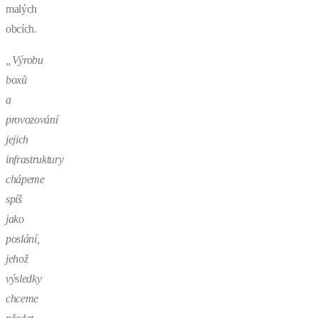
malých
obcích.
„Výrobu
boxů
a
provozování
jejich
infrastruktury
chápeme
spíš
jako
poslání,
jehož
výsledky
chceme