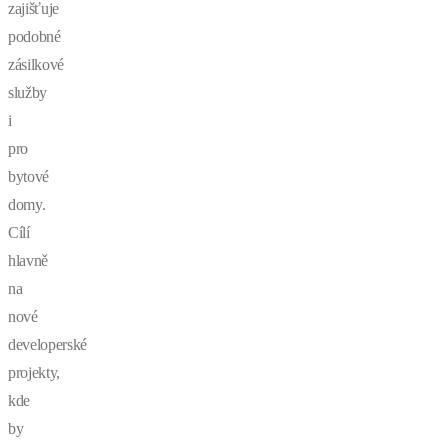
zajišťuje
podobné
zásilkové
služby
i
pro
bytové
domy.
Cílí
hlavně
na
nové
developerské
projekty,
kde
by