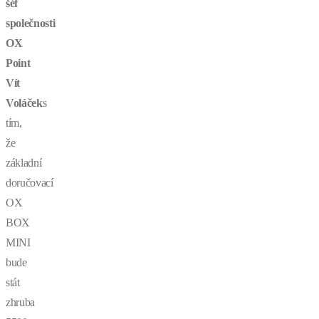
šéf
společnosti
OX
Point
Vít
Voláček
s
tím,
že
základní
doručovací
OX
BOX
MINI
bude
stát
zhruba