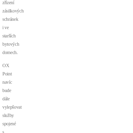
zřízení
zásilkových
schránek
i ve
starších
bytových
domech.
OX
Point
navíc
bude
dále
vylepšovat
služby
spojené
s