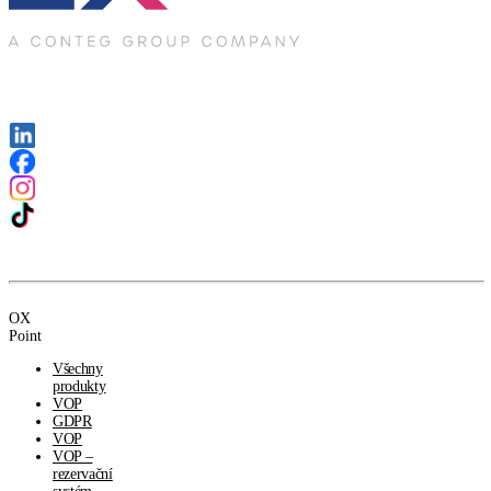
OX
Point
Všechny
produkty
VOP
GDPR
VOP
VOP –
rezervační