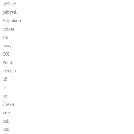
utěšeně
přibývá.
Výjimkou
nejsou
ani
boxy
OX
Point,
kterých
už
je
po
Česku
více
než
300.