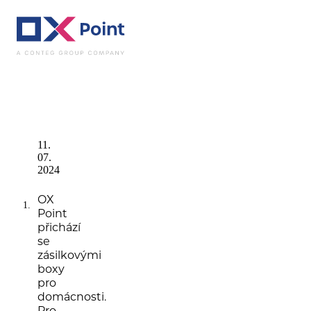
Novinky
OX Point 
11.
07.
2024
OX
Point
přichází
se
zásilkovými
boxy
pro
domácnosti.
Pro