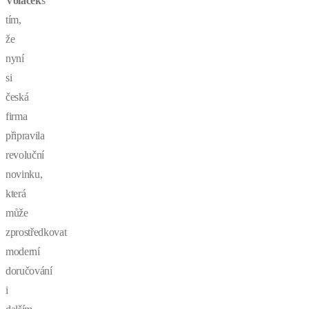
Voláček
s
tím,
že
nyní
si
česká
firma
připravila
revoluční
novinku,
která
může
zprostředkovat
moderní
doručování
i