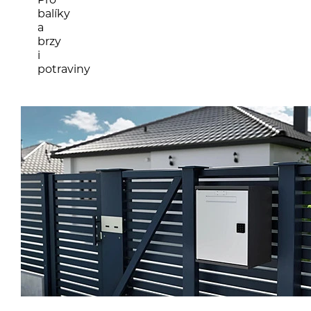
balíky
a
brzy
i
potraviny