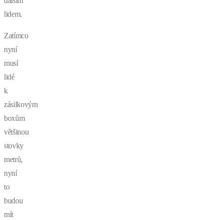
dalším
lidem.
Zatímco
nyní
musí
lidé
k
zásilkovým
boxům
většinou
stovky
metrů,
nyní
to
budou
mít