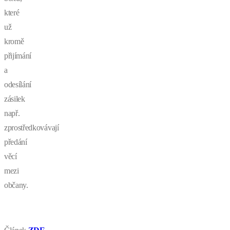
které
už
kromě
přijímání
a
odesílání
zásilek
např.
zprostředkovávají
předání
věcí
mezi
občany.