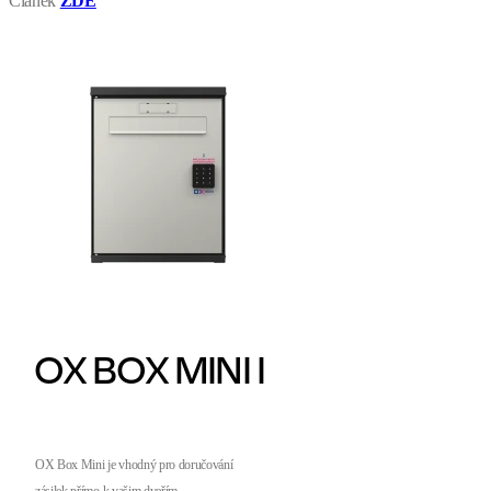
Článek
ZDE
OX BOX MINI I
OX Box Mini je vhodný pro doručování
zásilek přímo k vašim dveřím.