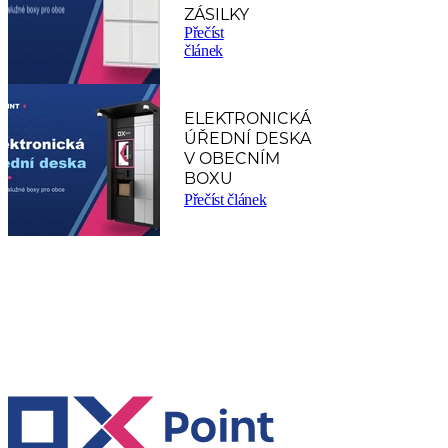
ZÁSILKY
Přečíst
článek
ELEKTRONICKÁ
ÚŘEDNÍ DESKA
V OBECNÍM
BOXU
Přečíst článek