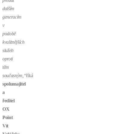
předat
dalším
generacím
v
podobě
kvalitnějších
služeb
oproti
těm
současným,“
říká
spolumajitel
a
ředitel
OX
Point
Vít