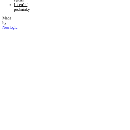
systém
Licenční
podmínky
Made
by
Newlogic