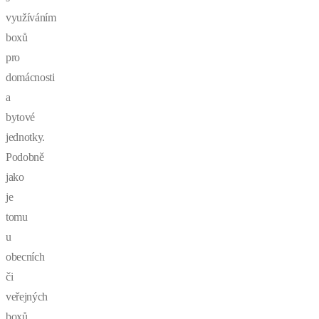
využíváním
boxů
pro
domácnosti
a
bytové
jednotky.
Podobně
jako
je
tomu
u
obecních
či
veřejných
boxů,